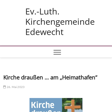
Skip
Ev.-Luth.
to
content
Kirchengemeinde
Edewecht
Kirche draußen … am „Heimathafen“
26. Mai 2023