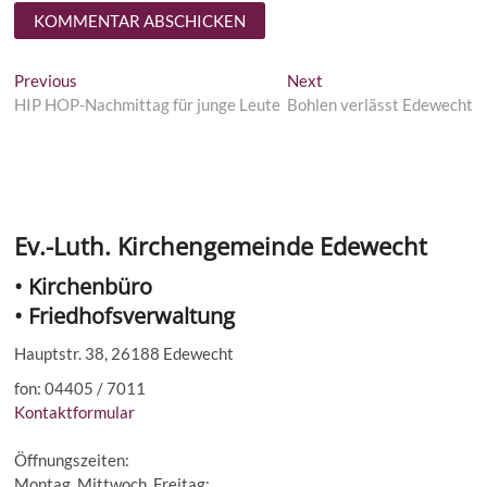
Beitragsnavigation
Previous
Next
Previous
Next
post:
post:
HIP HOP-Nachmittag für junge Leute
Bohlen verlässt Edewecht
Ev.-Luth. Kirchengemeinde Edewecht
• Kirchenbüro
• Friedhofsverwaltung
Hauptstr. 38, 26188 Edewecht
fon: 04405 / 7011
Kontaktformular
Öffnungszeiten:
Montag, Mittwoch, Freitag: