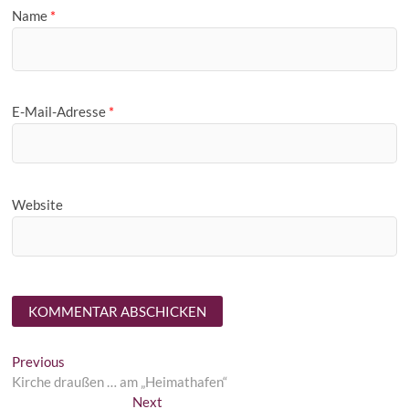
Name
*
E-Mail-Adresse
*
Website
Beitragsnavigation
Previous
Previous
post:
Kirche draußen … am „Heimathafen“
Next
Next