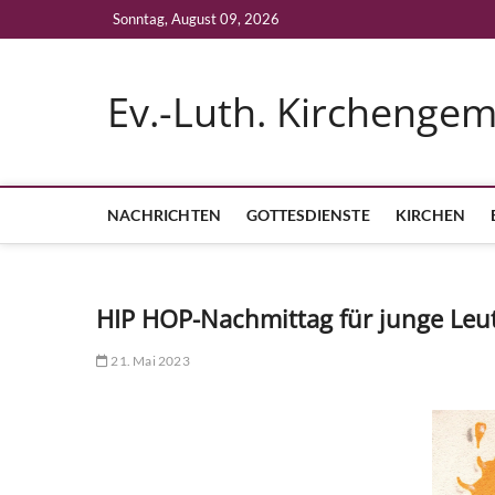
Skip
Sonntag, August 09, 2026
to
content
Ev.-Luth. Kirchenge
NACHRICHTEN
GOTTESDIENSTE
KIRCHEN
HIP HOP-Nachmittag für junge Leu
21. Mai 2023