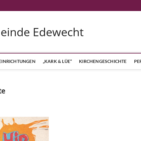
meinde Edewecht
EINRICHTUNGEN
„KARK & LÜE“
KIRCHENGESCHICHTE
PE
te