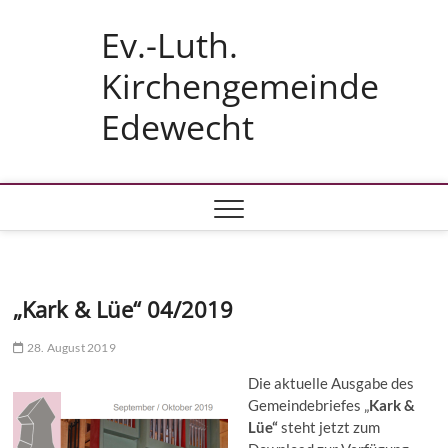
Skip
Ev.-Luth.
to
content
Kirchengemeinde
Edewecht
„Kark & Lüe“ 04/2019
28. August 2019
Die aktuelle Ausgabe des
Gemeindebriefes „
Kark &
Lüe“
steht jetzt zum