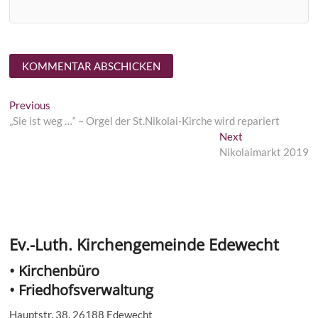
Beitragsnavigation
Previous
Previous
post:
„Sie ist weg …“ – Orgel der St.Nikolai-Kirche wird repariert
Next
Next
post:
Nikolaimarkt 2019
Ev.-Luth. Kirchengemeinde Edewecht
• Kirchenbüro
• Friedhofsverwaltung
Hauptstr. 38, 26188 Edewecht