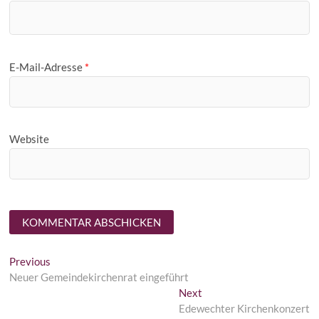
E-Mail-Adresse
*
Website
Beitragsnavigation
Previous
Previous
post:
Neuer Gemeindekirchenrat eingeführt
Next
Next
post:
Edewechter Kirchenkonzert