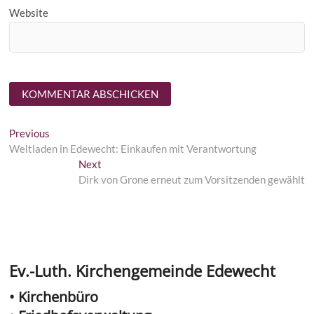
Website
Beitragsnavigation
Previous
Previous
post:
Weltladen in Edewecht: Einkaufen mit Verantwortung
Next
Next
post:
Dirk von Grone erneut zum Vorsitzenden gewählt
Ev.-Luth. Kirchengemeinde Edewecht
• Kirchenbüro