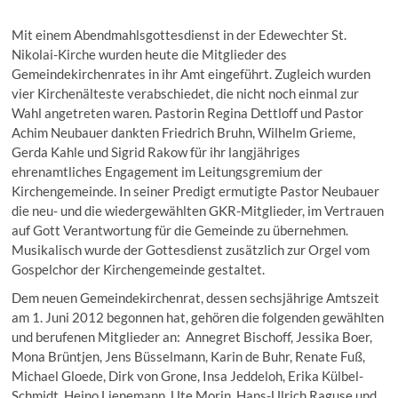
Mit einem Abendmahlsgottesdienst in der Edewechter St.
Nikolai-Kirche wurden heute die Mitglieder des
Gemeindekirchenrates in ihr Amt eingeführt. Zugleich wurden
vier Kirchenälteste verabschiedet, die nicht noch einmal zur
Wahl angetreten waren. Pastorin Regina Dettloff und Pastor
Achim Neubauer dankten Friedrich Bruhn, Wilhelm Grieme,
Gerda Kahle und Sigrid Rakow für ihr langjähriges
ehrenamtliches Engagement im Leitungsgremium der
Kirchengemeinde. In seiner Predigt ermutigte Pastor Neubauer
die neu- und die wiedergewählten GKR-Mitglieder, im Vertrauen
auf Gott Verantwortung für die Gemeinde zu übernehmen.
Musikalisch wurde der Gottesdienst zusätzlich zur Orgel vom
Gospelchor der Kirchengemeinde gestaltet.
Dem neuen Gemeindekirchenrat, dessen sechsjährige Amtszeit
am 1. Juni 2012 begonnen hat, gehören die folgenden gewählten
und berufenen Mitglieder an: Annegret Bischoff, Jessika Boer,
Mona Brüntjen, Jens Büsselmann, Karin de Buhr, Renate Fuß,
Michael Gloede, Dirk von Grone, Insa Jeddeloh, Erika Külbel-
Schmidt, Heino Lienemann, Ute Morin, Hans-Ulrich Raguse und