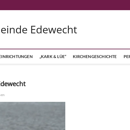
meinde Edewecht
EINRICHTUNGEN
„KARK & LÜE“
KIRCHENGESCHICHTE
PE
 Edewecht
nen