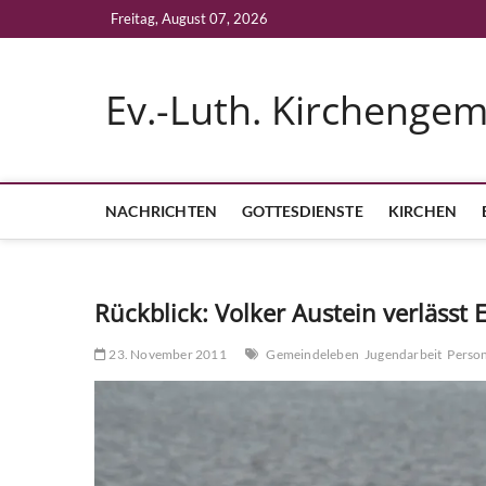
Skip
Freitag, August 07, 2026
to
content
Ev.-Luth. Kirchenge
NACHRICHTEN
GOTTESDIENSTE
KIRCHEN
Rückblick: Volker Austein verlässt
23. November 2011
Gemeindeleben
Jugendarbeit
Perso