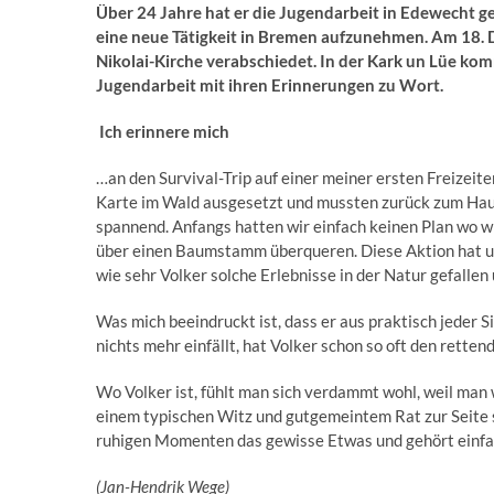
Über 24 Jahre hat er die Jugendarbeit in Edewecht g
eine neue Tätigkeit in Bremen aufzunehmen. Am 18. D
Nikolai-Kirche verabschiedet. In der Kark un Lüe kom
Jugendarbeit mit ihren Erinnerungen zu Wort.
Ich erinnere mich
…an den Survival-Trip auf einer meiner ersten Freizeit
Karte im Wald ausgesetzt und mussten zurück zum Haus
spannend. Anfangs hatten wir einfach keinen Plan wo w
über einen Baumstamm überqueren. Diese Aktion hat u
wie sehr Volker solche Erlebnisse in der Natur gefalle
Was mich beeindruckt ist, dass er aus praktisch jede
nichts mehr einfällt, hat Volker schon so oft den rette
Wo Volker ist, fühlt man sich verdammt wohl, weil man w
einem typischen Witz und gutgemeintem Rat zur Seite s
ruhigen Momenten das gewisse Etwas und gehört einfac
(Jan-Hendrik Wege)