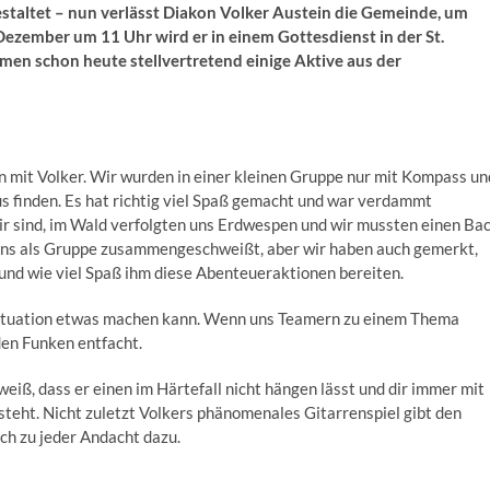
estaltet – nun verlässt Diakon Volker Austein die Gemeinde, um
ezember um 11 Uhr wird er in einem Gottesdienst in der St.
men schon heute stellvertretend einige Aktive aus der
en mit Volker. Wir wurden in einer kleinen Gruppe nur mit Kompass un
 finden. Es hat richtig viel Spaß gemacht und war verdammt
ir sind, im Wald verfolgten uns Erdwespen und wir mussten einen Ba
ns als Gruppe zusammengeschweißt, aber wir haben auch gemerkt,
n und wie viel Spaß ihm diese Abenteueraktionen bereiten.
r Situation etwas machen kann. Wenn uns Teamern zu einem Thema
nden Funken entfacht.
eiß, dass er einen im Härtefall nicht hängen lässt und dir immer mit
teht. Nicht zuletzt Volkers phänomenales Gitarrenspiel gibt den
h zu jeder Andacht dazu.