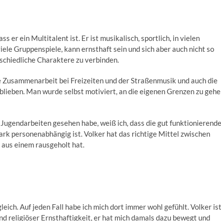
s er ein Multitalent ist. Er ist musikalisch, sportlich, in vielen
viele Gruppenspiele, kann ernsthaft sein und sich aber auch nicht so
rschiedliche Charaktere zu verbinden.
e Zusammenarbeit bei Freizeiten und der Straßenmusik und auch die
eblieben. Man wurde selbst motiviert, an die eigenen Grenzen zu geh
 Jugendarbeiten gesehen habe, weiß ich, dass die gut funktionierend
rk personenabhängig ist. Volker hat das richtige Mittel zwischen
 aus einem rausgeholt hat.
ich. Auf jeden Fall habe ich mich dort immer wohl gefühlt. Volker is
d religiöser Ernsthaftigkeit, er hat mich damals dazu bewegt und