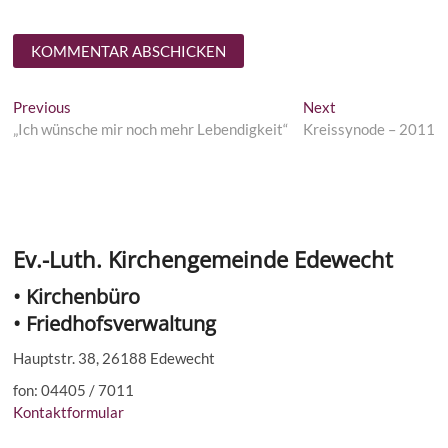
Beitragsnavigation
Previous
Next
Previous
Next
post:
post:
„Ich wünsche mir noch mehr Lebendigkeit“
Kreissynode – 2011
Ev.-Luth. Kirchengemeinde Edewecht
• Kirchenbüro
• Friedhofsverwaltung
Hauptstr. 38, 26188 Edewecht
fon: 04405 / 7011
Kontaktformular