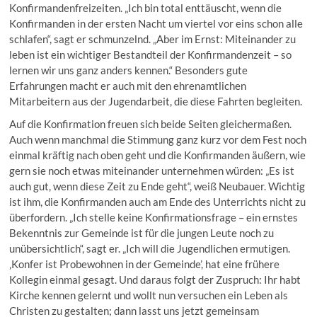
Konfirmandenfreizeiten. „Ich bin total enttäuscht, wenn die
Konfirmanden in der ersten Nacht um viertel vor eins schon alle
schlafen“, sagt er schmunzelnd. „Aber im Ernst: Miteinander zu
leben ist ein wichtiger Bestandteil der Konfirmandenzeit – so
lernen wir uns ganz anders kennen.“ Besonders gute
Erfahrungen macht er auch mit den ehrenamtlichen
Mitarbeitern aus der Jugendarbeit, die diese Fahrten begleiten.
Auf die Konfirmation freuen sich beide Seiten gleichermaßen.
Auch wenn manchmal die Stimmung ganz kurz vor dem Fest noch
einmal kräftig nach oben geht und die Konfirmanden äußern, wie
gern sie noch etwas miteinander unternehmen würden: „Es ist
auch gut, wenn diese Zeit zu Ende geht“, weiß Neubauer. Wichtig
ist ihm, die Konfirmanden auch am Ende des Unterrichts nicht zu
überfordern. „Ich stelle keine Konfirmationsfrage – ein ernstes
Bekenntnis zur Gemeinde ist für die jungen Leute noch zu
unübersichtlich“, sagt er. „Ich will die Jugendlichen ermutigen.
‚Konfer ist Probewohnen in der Gemeinde’, hat eine frühere
Kollegin einmal gesagt. Und daraus folgt der Zuspruch: Ihr habt
Kirche kennen gelernt und wollt nun versuchen ein Leben als
Christen zu gestalten; dann lasst uns jetzt gemeinsam