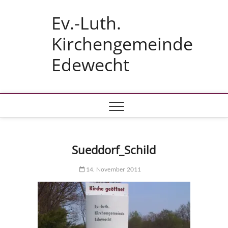
Skip
Ev.-Luth.
to
content
Kirchengemeinde
Edewecht
Sueddorf_Schild
14. November 2011