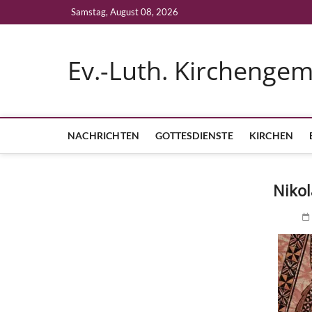
Skip
Samstag, August 08, 2026
to
content
Ev.-Luth. Kirchenge
NACHRICHTEN
GOTTESDIENSTE
KIRCHEN
Nikol