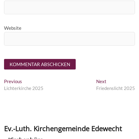
Website
Beitragsnavigation
Previous
Next
Previous
Next
post:
post:
Lichterkirche 2025
Friedenslicht 2025
Ev.-Luth. Kirchengemeinde Edewecht