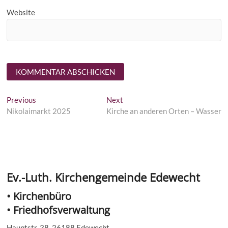
Website
Beitragsnavigation
Previous
Next
Previous
Next
post:
post:
Nikolaimarkt 2025
Kirche an anderen Orten – Wasser
Ev.-Luth. Kirchengemeinde Edewecht
• Kirchenbüro
• Friedhofsverwaltung
Hauptstr. 38, 26188 Edewecht