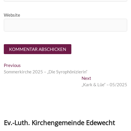
Website
Beitragsnavigation
Previous
Previous
post:
Sommerkirche 2025 – „Die Syrophönizierin“
Next
Next
post:
„Kark & Lüe“ – 05/2025
Ev.-Luth. Kirchengemeinde Edewecht