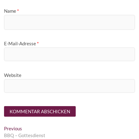
Name
*
E-Mail-Adresse
*
Website
Beitragsnavigation
Previous
Previous
post:
BBQ – Gottesdienst