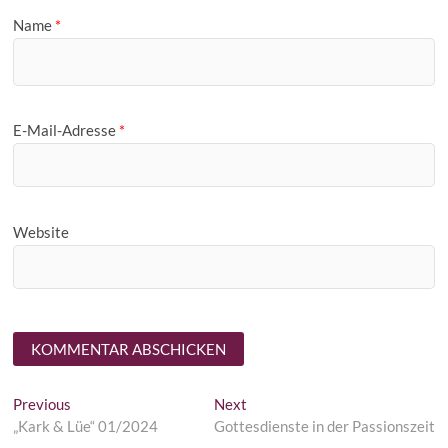
Name
*
E-Mail-Adresse
*
Website
Beitragsnavigation
Previous
Next
Previous
Next
post:
post:
„Kark & Lüe“ 01/2024
Gottesdienste in der Passionszeit