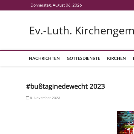
Skip
Donnerstag, August 06, 2026
to
content
Ev.-Luth. Kirchenge
NACHRICHTEN
GOTTESDIENSTE
KIRCHEN
#bußtaginedewecht 2023
8. November 2023