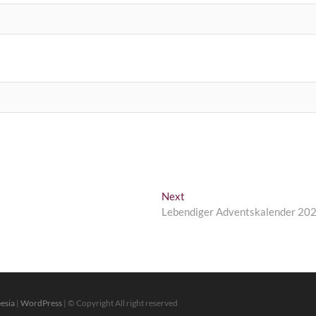
Next
Next
post:
Lebendiger Adventskalender 20
esia
|
WordPress
| © Copyright All right reserved