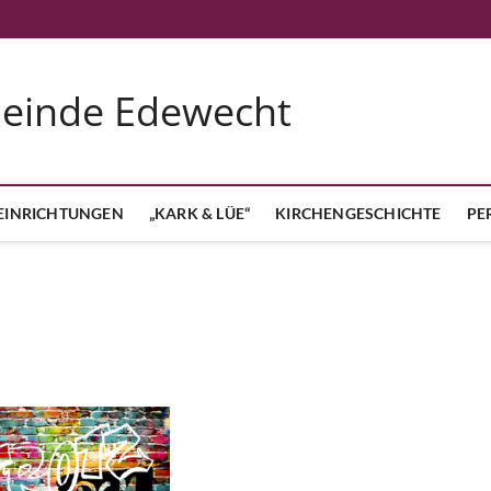
meinde Edewecht
EINRICHTUNGEN
„KARK & LÜE“
KIRCHENGESCHICHTE
PE