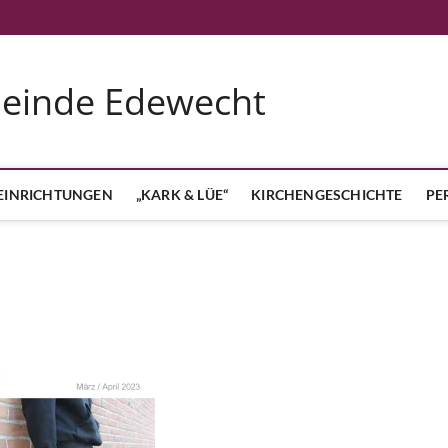
meinde Edewecht
EINRICHTUNGEN
„KARK & LÜE“
KIRCHENGESCHICHTE
PE