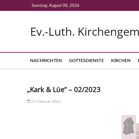
Skip
Samstag, August 08, 2026
to
content
Ev.-Luth. Kirchenge
NACHRICHTEN
GOTTESDIENSTE
KIRCHEN
„Kark & Lüe“ – 02/2023
22. Februar 2023