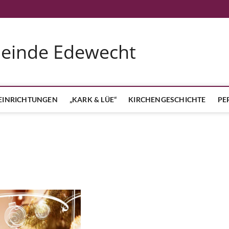
meinde Edewecht
EINRICHTUNGEN
„KARK & LÜE“
KIRCHENGESCHICHTE
PE