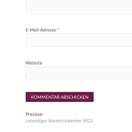
E-Mail-Adresse
*
Website
Beitragsnavigation
Previous
Previous
post:
Lebendiger Adventskalender 2022