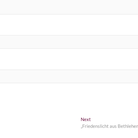
Next
Next
post:
„Friedenslicht aus Bethlehe