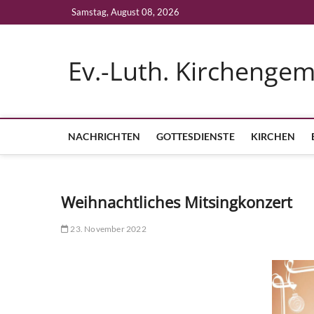
Skip
Samstag, August 08, 2026
to
content
Ev.-Luth. Kirchenge
NACHRICHTEN
GOTTESDIENSTE
KIRCHEN
Weihnachtliches Mitsingkonzert
23. November 2022