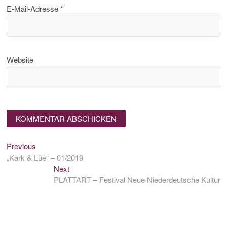
E-Mail-Adresse
*
Website
Previous
Beitragsnavigation
Previous
post:
„Kark & Lüe“ – 01/2019
Next
Next
post:
PLATTART – Festival Neue Niederdeutsche Kultur