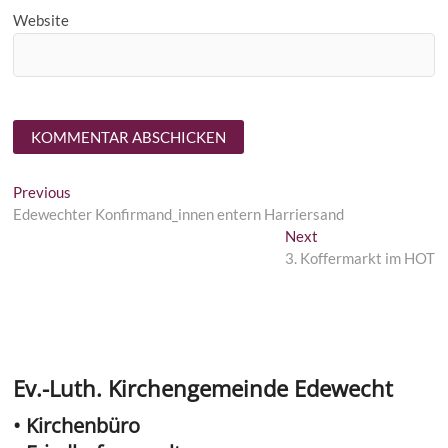
Website
Beitragsnavigation
Previous
Previous
post:
Edewechter Konfirmand_innen entern Harriersand
Next
Next
post:
3. Koffermarkt im HOT
Ev.-Luth. Kirchengemeinde Edewecht
• Kirchenbüro