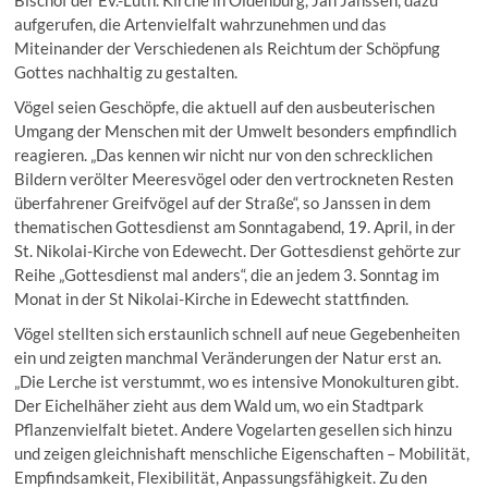
aufgerufen, die Artenvielfalt wahrzunehmen und das
Miteinander der Verschiedenen als Reichtum der Schöpfung
Gottes nachhaltig zu gestalten.
Vögel seien Geschöpfe, die aktuell auf den ausbeuterischen
Umgang der Menschen mit der Umwelt besonders empfindlich
reagieren. „Das kennen wir nicht nur von den schrecklichen
Bildern verölter Meeresvögel oder den vertrockneten Resten
überfahrener Greifvögel auf der Straße“, so Janssen in dem
thematischen Gottesdienst am Sonntagabend, 19. April, in der
St. Nikolai-Kirche von Edewecht. Der Gottesdienst gehörte zur
Reihe „Gottesdienst mal anders“, die an jedem 3. Sonntag im
Monat in der St Nikolai-Kirche in Edewecht stattfinden.
Vögel stellten sich erstaunlich schnell auf neue Gegebenheiten
ein und zeigten manchmal Veränderungen der Natur erst an.
„Die Lerche ist verstummt, wo es intensive Monokulturen gibt.
Der Eichelhäher zieht aus dem Wald um, wo ein Stadtpark
Pflanzenvielfalt bietet. Andere Vogelarten gesellen sich hinzu
und zeigen gleichnishaft menschliche Eigenschaften – Mobilität,
Empfindsamkeit, Flexibilität, Anpassungsfähigkeit. Zu den