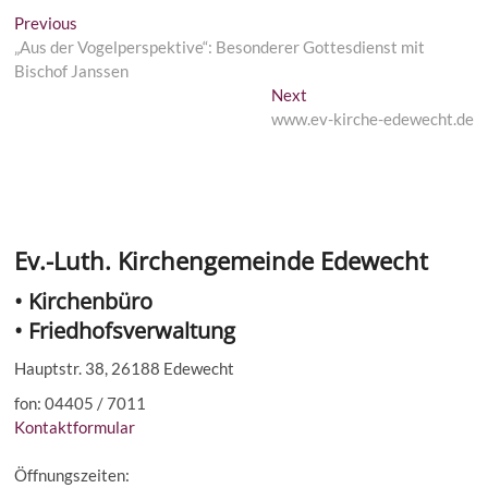
Beitragsnavigation
Previous
Previous
post:
„Aus der Vogelperspektive“: Besonderer Gottesdienst mit
Bischof Janssen
Next
Next
post:
www.ev-kirche-edewecht.de
Ev.-Luth. Kirchengemeinde Edewecht
• Kirchenbüro
• Friedhofsverwaltung
Hauptstr. 38, 26188 Edewecht
fon: 04405 / 7011
Kontaktformular
Öffnungszeiten: