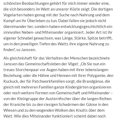
schönsten Beobachtungen gehört für mich immer wieder eine,
die sich besonders im Watt an unserer Küste zeigt. Die dortigen
Vogelarten haben genug mit der Suche nach Nahrung und dem
Kampf um ihr Überleben zu tun. Dabei fallen sie jedoch nicht
übereinander her, sondern haben entwicklungsgeschichtlich ein
sinnvolles Neben- und Miteinander organisiert. Jeder Art ist ihr
eigener Schnabel gewachsen, was Länge, Stärke, Spitze betrifft,
um in den jeweiligen Tiefen des Watts ihre eigene Nahrung zu
finden“, so Janssen.
Als gleichnishaft für das Verhalten der Menschen bezeichnete
Janssen das Gemeinschaftsleben der Vögel: „Ob Sie nun ein
treues Storchenpaar vor Augen haben mit ihrer lebenslangen
Beziehung, oder die Hähne und Hennen mit ihrer Polygamie, den
Kuckuck, der für Patchworkfamilien sorgt, die Brandgänse, die
gleich mit mehreren Familien ganze Kindergärten organisieren
oder noch weitere Formen von Gemeinschaft und Miteinander –
von der Kleingruppe der Austernfischer über die langen Reihen
der Kraniche bis zu den riesigen Schwärmen der Gänse in den
Wiesen und zu den wogenden Wolken des Knutts über dem
Watt. Wie dies Miteinander funktioniert scheint dabei noch