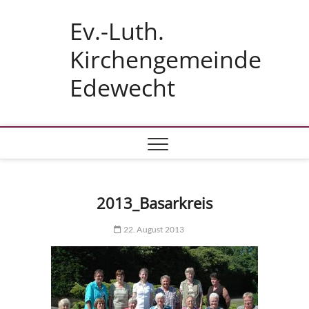
Skip
Ev.-Luth.
to
content
Kirchengemeinde
Edewecht
2013_Basarkreis
22. August 2013