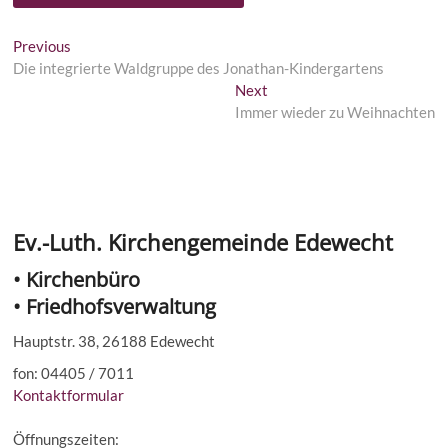
Beitragsnavigation
Previous
Previous
post:
Die integrierte Waldgruppe des Jonathan-Kindergartens
Next
Next
post:
Immer wieder zu Weihnachten
Ev.-Luth. Kirchengemeinde Edewecht
• Kirchenbüro
• Friedhofsverwaltung
Hauptstr. 38, 26188 Edewecht
fon: 04405 / 7011
Kontaktformular
Öffnungszeiten: