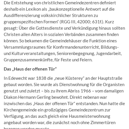
Die Entstehung von christlichen Gemeindezentren definiert
deshalb ein Lexikon als „baukonzeptionelle Antwort auf die
Ausdifferenzierung volkskirchlicher Strukturen zu
gruppenspezifischen Formen“ (RGG III, 42000; 631f.). Kurz
gesagt: Über die Gottesdienste und Verkündigung hinaus sollten
Christen allen Alters in sozialen Verbänden zusammen finden
können. So bekamen die Gemeindehäuser die Funktion eines
Versammlungsraumes für Konfirmandenunterricht, Bildungs-
und Kulturveranstaltungen, Seniorenbegegnung, Jugendarbeit,
Gruppenzusammenkünfte, für Feste und Feiern.
Das „Haus der offenen Tür“
In Edewecht war 1838 die „neue Küsterey“ an der Hauptstraße
gebaut worden. Sie wurde als Dienstwohnung für die Organisten
genutzt und zuletzt – bis zu ihrem Abriss 1966 – vom damaligen
Diakon Hermann Gerling bewohnt. Direkt nebenan war
inzwischen das „Haus der offenen Tür“ entstanden. Nun hatte die
Kirchengemeinde ein großzügiges Gemeindezentrum zur
Verfügung, an das auch gleich eine Hausmeisterwohnung
angebaut worden war, die zunächst noch ohne Zimmertüren
bezogen werden musste.