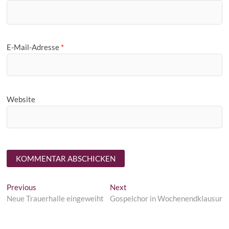
E-Mail-Adresse
*
Website
Beitragsnavigation
Previous
Next
Previous
Next
post:
post:
Neue Trauerhalle eingeweiht
Gospelchor in Wochenendklausur