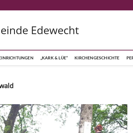
meinde Edewecht
EINRICHTUNGEN
„KARK & LÜE“
KIRCHENGESCHICHTE
PE
rwald