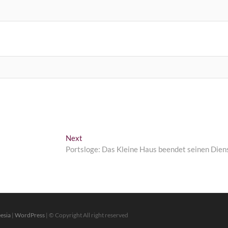
Next
Next
post:
Portsloge: Das Kleine Haus beendet seinen Dien
esia
|
WordPress
| © Copyright All right reserved