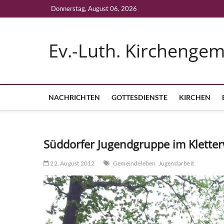
Skip
Donnerstag, August 06, 2026
to
content
Ev.-Luth. Kirchenge
NACHRICHTEN
GOTTESDIENSTE
KIRCHEN
Süddorfer Jugendgruppe im Klette
22. August 2012
Gemeindeleben
Jugendarbeit