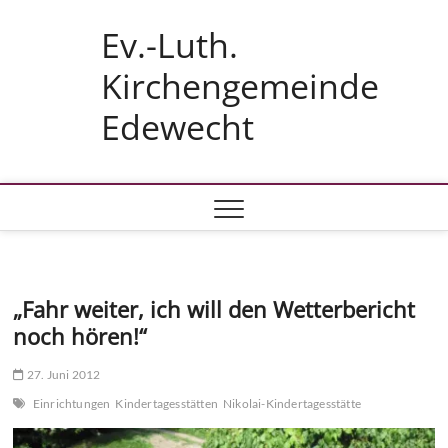
Skip
Ev.-Luth.
to
content
Kirchengemeinde
Edewecht
„Fahr weiter, ich will den Wetterbericht
noch hören!“
27. Juni 2012
Einrichtungen
Kindertagesstätten
Nikolai-Kindertagesstätte