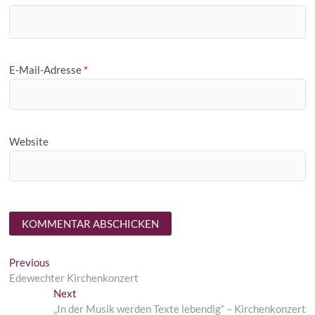
E-Mail-Adresse
*
Website
Beitragsnavigation
Previous
Previous
post:
Edewechter Kirchenkonzert
Next
Next
post:
„In der Musik werden Texte lebendig“ – Kirchenkonzert