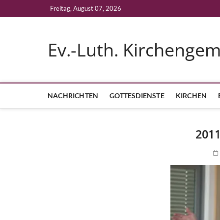
Skip
Freitag, August 07, 2026
to
content
Ev.-Luth. Kirchenge
NACHRICHTEN
GOTTESDIENSTE
KIRCHEN
2011