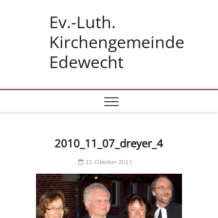
Skip
Ev.-Luth.
to
content
Kirchengemeinde
Edewecht
2010_11_07_dreyer_4
15. Oktober 2011